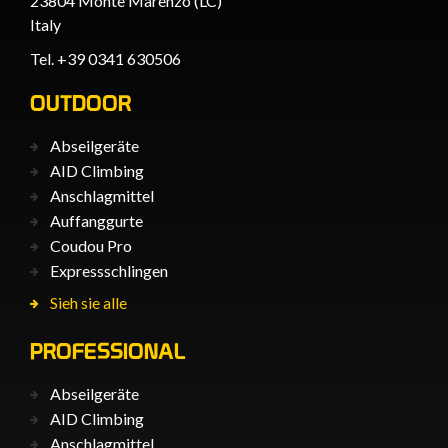
23804 Monte Marenzo (LC)
Italy
Tel. +39 0341 630506
OUTDOOR
Abseilgeräte
AID Climbing
Anschlagmittel
Auffanggurte
Coudou Pro
Expressschlingen
Sieh sie alle
PROFESSIONAL
Abseilgeräte
AID Climbing
Anschlagmittel