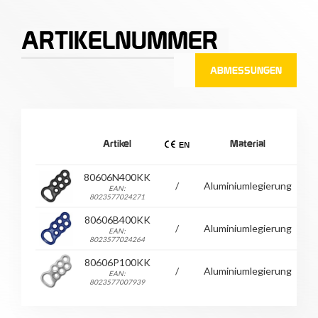
ARTIKELNUMMER
ABMESSUNGEN
Ge
Artikel
Material
80606N400KK
/
Aluminiumlegierung
EAN:
8023577024271
80606B400KK
/
Aluminiumlegierung
EAN:
8023577024264
80606P100KK
/
Aluminiumlegierung
EAN:
8023577007939