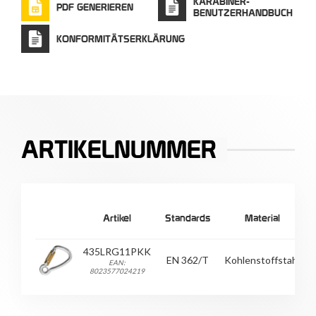
KARABINER-
PDF GENERIEREN
BENUTZERHANDBUCH
KONFORMITÄTSERKLÄRUNG
ARTIKELNUMMER
Artikel
Standards
Material
435LRG11PKK
EN 362/T
Kohlenstoffstahl
EAN:
8023577024219