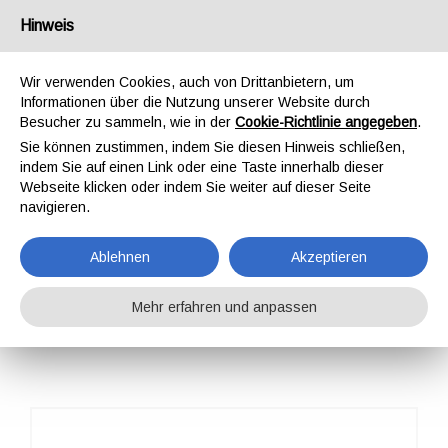
Deutschland
Hinweis
Wir verwenden Cookies, auch von Drittanbietern, um
Informationen über die Nutzung unserer Website durch
Besucher zu sammeln, wie in der
Cookie-Richtlinie angegeben
.
Sie können zustimmen, indem Sie diesen Hinweis schließen,
STARTSEITE
PROFESSIONAL
KOMPONENTEN
KARABINER
indem Sie auf einen Link oder eine Taste innerhalb dieser
HARNESS EYE CARBON AUTO BLOCK
Webseite klicken oder indem Sie weiter auf dieser Seite
HARNESS EYE
navigieren.
CARBON AUTO
Ablehnen
Akzeptieren
BLOCK
Mehr erfahren und anpassen