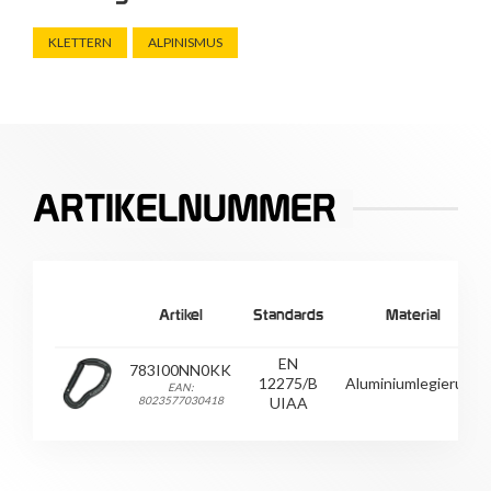
KLETTERN
ALPINISMUS
ARTIKELNUMMER
Artikel
Standards
Material
EN
783I00NN0KK
12275/B
Aluminiumlegierung
EAN:
8023577030418
UIAA