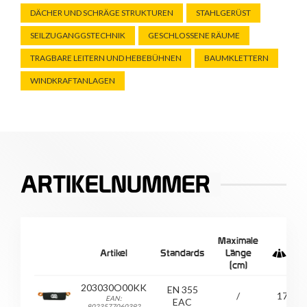
DÄCHER UND SCHRÄGE STRUKTUREN
STAHLGERÜST
SEILZUGANGGSTECHNIK
GESCHLOSSENE RÄUME
TRAGBARE LEITERN UND HEBEBÜHNEN
BAUMKLETTERN
WINDKRAFTANLAGEN
ARTIKELNUMMER
Maximale
Artikel
Standards
Länge
(cm)
203030O00KK
EN 355
/
175
EAN:
EAC
8023577060392