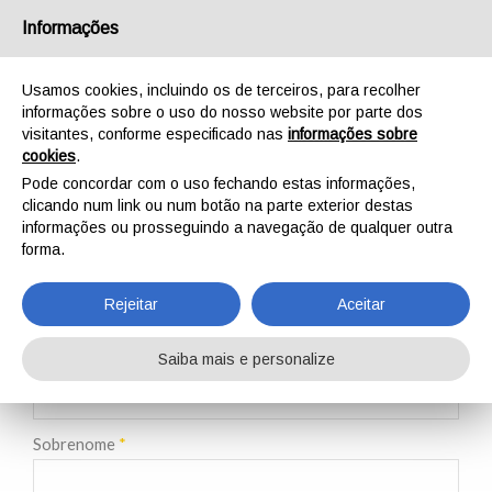
Português
Informações
Usamos cookies, incluindo os de terceiros, para recolher
informações sobre o uso do nosso website por parte dos
visitantes, conforme especificado nas
informações sobre
cookies
.
INÍCIO
TREINAMENTO
CURSOS DE TREINAMENTO
PRÉ-REGISTRO
Pode concordar com o uso fechando estas informações,
PRÉ-REGISTRO
clicando num link ou num botão na parte exterior destas
informações ou prosseguindo a navegação de qualquer outra
forma.
Rejeitar
Aceitar
Nome
*
Saiba mais e personalize
Sobrenome
*