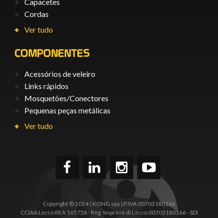
Capacetes
Cordas
Ver tudo
COMPONENTES
Acessórios de veleiro
Links rápidos
Mosquetões/Conectores
Pequenas peças metálicas
Ver tudo
Copyright © 2024 | KONG spa | P.IVA 00703180166
CCIAA Lecco REA 165758 - Reg. Imprese di Lecco 00703180166 - SDI