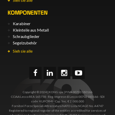
Sieh sie alle
KOMPONENTEN
Karabiner
Kleinteile aus Metall
Schraubglieder
Segelzubehör
Sieh sie alle
Copyright © 2024 | KONG spa | P.IVA 00703180166
CCIAA Lecco REA 165758 - Reg. Imprese di Lecco 00703180166 - SDI
code: KUPCRMI - Cap. Soc. € 2.000.000
Fornitori Forze Speciali Attrezzatura NATO Lista NCAGE No. A4747
Registered to regional register of the entities accredited for services of