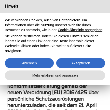
Deutschland
Hinweis
Wir verwenden Cookies, auch von Drittanbietern, um
Informationen über die Nutzung unserer Website durch
Besucher zu sammeln, wie in der
Cookie-Richtlinie angegeben
.
Sie können zustimmen, indem Sie diesen Hinweis schließen,
STARTSEITE
UNTERNEHMEN
KONFORMITÄTSERKLÄRUNG
indem Sie auf einen Link oder eine Taste innerhalb dieser
KONFORMITÄTSERKLÄ
Webseite klicken oder indem Sie weiter auf dieser Seite
navigieren.
Ablehnen
Akzeptieren
Mehr erfahren und anpassen
Von dieser Seite ist es möglich, die EU-
Konformitätserklärung gemäß der
neuen Verordnung (EU) 2016/425 über
persönliche Schutzausrüstungen
herunterzuladen, die seit dem 21. April