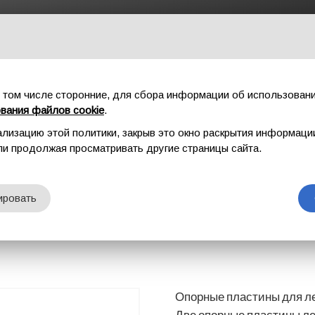
ГЛАВНАЯ
СПОРТ
ПРОМАЛЬП
ФУРНИТУР
 том числе сторонние, для сбора информации об использовани
ования файлов cookie
.
ализацию этой политики, закрыв это окно раскрытия информаци
И
WINCH STAND
или продолжая просматривать другие страницы сайта.
AND
ировать
Опорные пластины для ле
Две опорные пластины ле