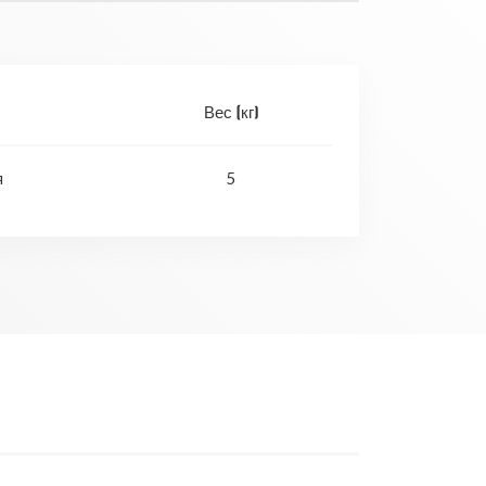
Вес (кг)
я
5