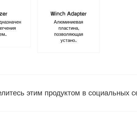
zer
Winch Adapter
едназначен
Алюминиевая
егчения
пластина,
ем..
позволяющая
устано..
литесь этим продуктом в социальных с