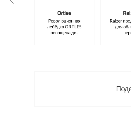
Ortles
Rai
Революционная
Raizer пр
лебёдка ORTLES
для обл
оснащена дв..
пер
Поде