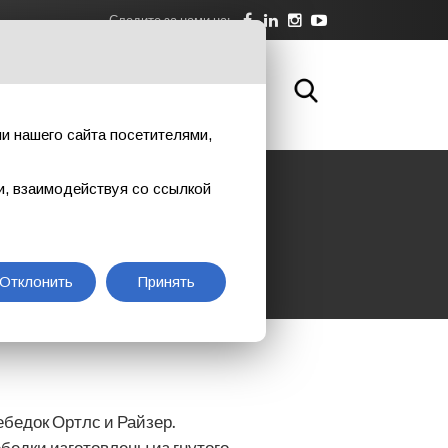
Следите за нами на:
А
О НАС
СКАЧАТЬ
КОНТАКТЫ
и нашего сайта посетителями,
и, взаимодействуя со ссылкой
Отклонить
Принять
бедок Ортлс и Райзер.
бедки изготовлены из гнутого