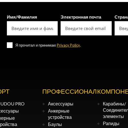
Имя/Фамилия
Электронная почта
Стран
Я прочитал и принимаю
Privacy Policy
.
ОРТ
ПРОФЕССИОНАЛ
КОМПОН
UDOU PRO
Аксессуары
Карабины/
Соедините
сессуары
Анкерные
элементы
устройства
керные
Рапиды
тройства
Баулы