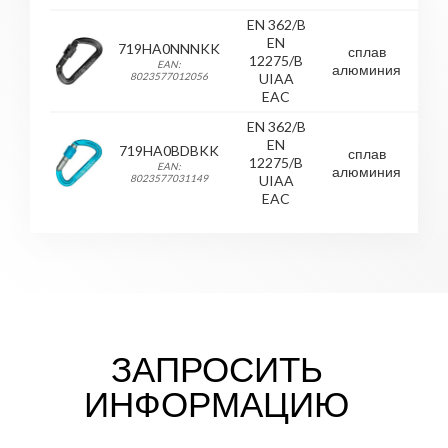
EN 362/B
EN
719HA0NNNKK
сплав
12275/B
Key
EAN:
алюминия
8023577012056
UIAA
EAC
EN 362/B
EN
719HA0BDBKK
сплав
12275/B
Key
EAN:
алюминия
8023577031149
UIAA
EAC
ЗАПРОСИТЬ
ИНФОРМАЦИЮ