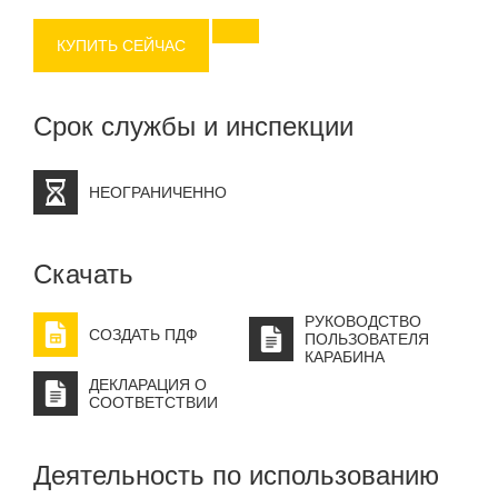
Основные характеристики:
КУПИТЬ СЕЙЧАС
Очень компактный.
Идеален для страховочной станции.
Лёгкий и компактный.
Срок службы и инспекции
Систеиа Keylock.
Легко замуфтовать одной рукой.
Продукт высокого качества.
НЕОГРАНИЧЕННО
Полностью произведён в Италии.
Скачать
РУКОВОДСТВО
СОЗДАТЬ ПДФ
ПОЛЬЗОВАТЕЛЯ
КАРАБИНА
ДЕКЛАРАЦИЯ О
СООТВЕТСТВИИ
Деятельность по использованию