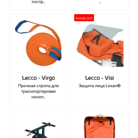
постр..
..
PHASE OUT
Lecco - Virgo
Lecco - Visi
Прочная стропа для
Защита лица Lexan®
траснпортировки
носил..