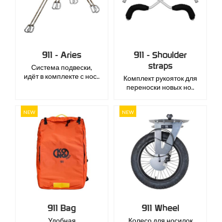
911 - Aries
911 - Shoulder
straps
Система подвески,
идёт в комплекте с нос..
Комплект рукояток для
переноски новых но..
NEW
NEW
911 Bag
911 Wheel
Удобная
Колесо для носилок