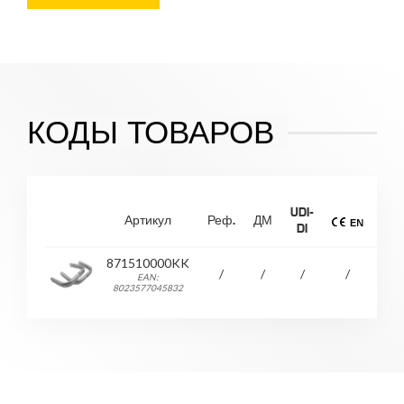
КОДЫ ТОВАРОВ
UDI-
Артикул
Реф.
ДМ
Ма
DI
871510000KK
с
/
/
/
/
EAN:
ал
8023577045832