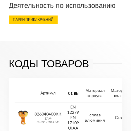
требуется нормой EN 17109), стандартно
Деятельность по использованию
поставляется!
ПАРКИ ПРИКЛЮЧЕНИЙ
КОДЫ ТОВАРОВ
Материал
Материал
Артикул
корпуса
колеса
EN
12279
826040400KK
сплав
EN
Сталь
EAN:
алюминия
8023577014746
17109
UIAA