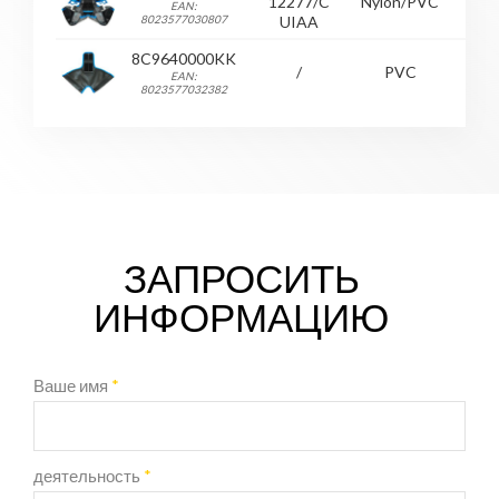
12277/C
Nylon/PVC
880
EAN:
8023577030807
UIAA
8C9640000KK
/
PVC
260
EAN:
8023577032382
ЗАПРОСИТЬ
ИНФОРМАЦИЮ
Ваше имя
*
деятельность
*