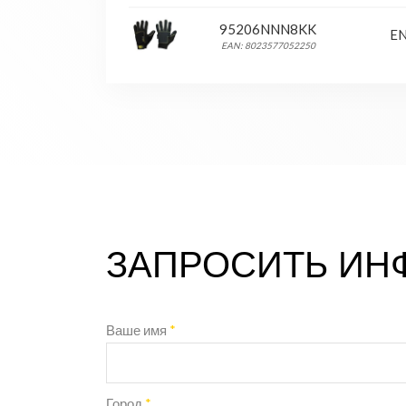
95206NNN8KK
EN
EAN: 8023577052250
ЗАПРОСИТЬ И
Ваше имя
*
Город
*