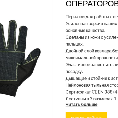
ОПЕРАТОРОВ
Перчатки для работы с в
Усиленная версия наших 
основные качества.
Сделаны из кожи с усиле
пальцах.
Двойной слой кевлара бе
максимальной прочности 
Эластичное запястье с л
посадку.
Дышащие и стойкие к ис
Нейлоновая тыльная стор
Сертификат CE EN 388 (4-
Доступны в 3 размерах (L,
Читать больше
DuPont™ Kevlar® зарегис