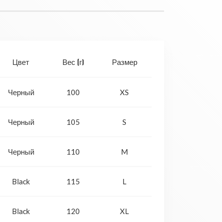
Цвет
Вес (г)
Размер
Черный
100
XS
Черный
105
S
Черный
110
M
Black
115
L
Black
120
XL