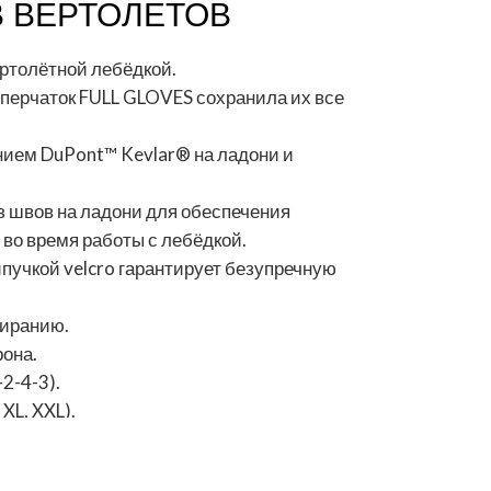
 ВЕРТОЛЕТОВ
ертолётной лебёдкой.
перчаток FULL GLOVES сохранила их все
нием DuPont™ Kevlar® на ладони и
з швов на ладони для обеспечения
во время работы с лебёдкой.
ипучкой velcro гарантирует безупречную
тиранию.
она.
2-4-3).
 XL, XXL).
трированные торговые марки компании E.I.