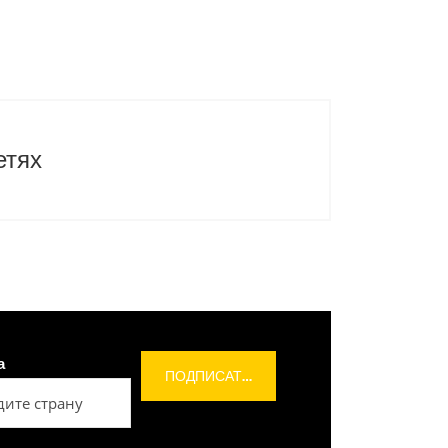
етях
а