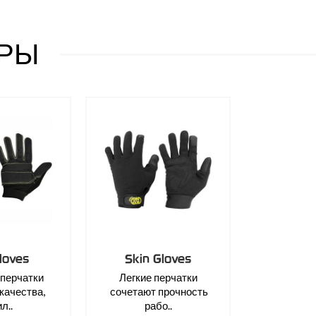
РЫ
Gloves
Skin Gloves
перчатки
Легкие перчатки
качества,
сочетают прочность
л..
рабо..