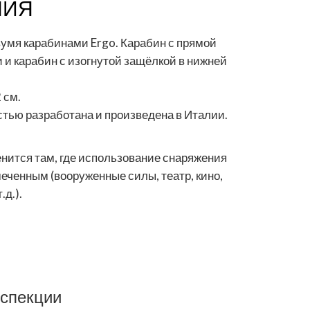
НИЯ
вумя карабинами Ergo. Карабин с прямой
 и карабин с изогнутой защёлкой в нижней
 см.
стью разработана и произведена в Италии.
нится там, где использование снаряжения
еченным (вооруженные силы, театр, кино,
.д.).
нспекции