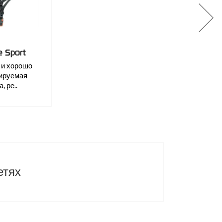
 Sport
 и хорошо
ируемая
, ре..
етях