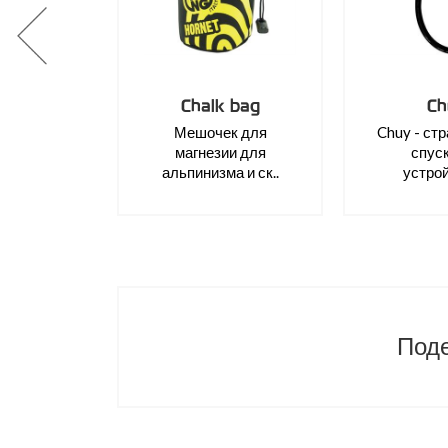
Chalk bag
Ch
Мешочек для
Chuy - ст
магнезии для
спус
альпинизма и ск..
устрой
Поде