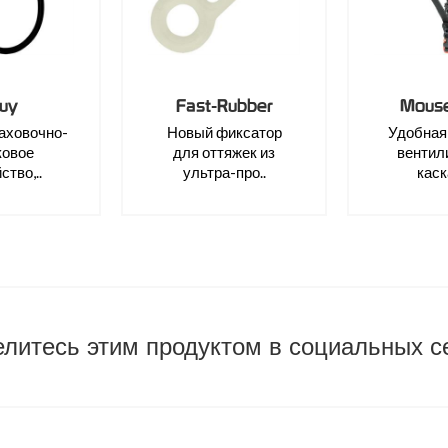
uy
Fast-Rubber
Mouse
раховочно-
Новый фиксатор
Удобная
ковое
для оттяжек из
вентил
ство,..
ультра-про..
каска
литесь этим продуктом в социальных с