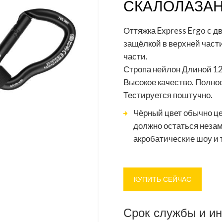
СКАЛОЛАЗА
Оттяжка Express Ergo с д
защёлкой в верхней части
части.
Стропа нейлон Длиной 12
Высокое качество. Полно
Тестируется поштучно.
Чёрный цвет обычно це
должно остаться незам
акробатические шоу и т
КУПИТЬ СЕЙЧАС
Срок службы и и