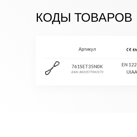
КОДЫ ТОВАРОВ
Артикул
EN 122
761SET35N0K
UIA
EAN: 8023577043173