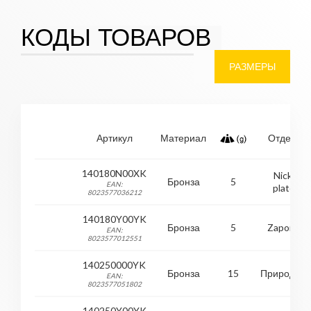
КОДЫ ТОВАРОВ
РАЗМЕРЫ
Артикул
Материал
Отделка
140180N00XK
Nickel
Бронза
5
EAN:
plated
8023577036212
140180Y00YK
Бронза
5
Zaponed
EAN:
8023577012551
140250000YK
Бронза
15
Природны
EAN:
8023577051802
140250Y00YK