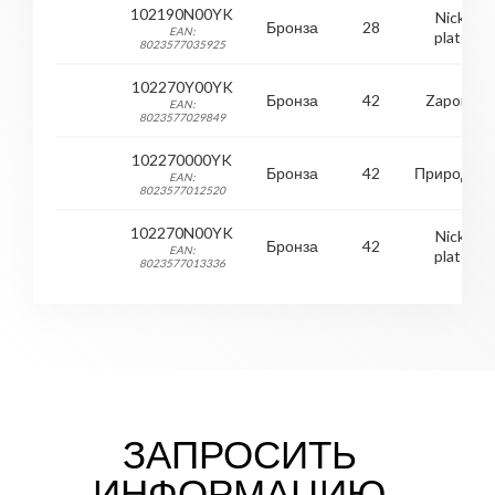
102190N00YK
Nickel
Бронза
28
EAN:
plated
8023577035925
102270Y00YK
Бронза
42
Zaponed
EAN:
8023577029849
102270000YK
Бронза
42
Природны
EAN:
8023577012520
102270N00YK
Nickel
Бронза
42
EAN:
plated
8023577013336
ЗАПРОСИТЬ
ИНФОРМАЦИЮ